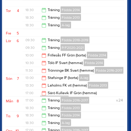
Övrig platsinfo:
Sahara. 7-manna närmst
mariedalskolan
18:30
Träning
Födda 2014
Tor
4
18:30
Träning
Födda 2013
20:00
18:30
Träning
A-lag
20:00
Fre
5
20:00
09:30
Träning
Födda 2018-2019
Lör
6
09:30
Träning
P/F2020-2021
10:30
10:00
Frillesås FF Grön (borta)
Födda 2014
10:30
10:30
Tölö IF Svart (hemma)
Födda 2014
12:00
11:30
Trönninge BK Svart (hemma)
Födda 2016-2017
12:30
13:00
Stafsinge IF (borta)
A-lag
Sön
7
12:45
13:30
Laholms FK vit (hemma)
Födda 2013
15:00
17:00
Särö Kullavik IF Grön (hemma)
Födda 2016-2017
15:30
17:00
Träning
Födda 2016-2017
v.24
Mån
8
18:15
18:30
Träning
Födda 2013
18:30
18:30
Träning
Födda 2014
Tis
9
20:00
18:30
Träning
A-lag
20:00
17:00
Träning
Födda 2016-2017