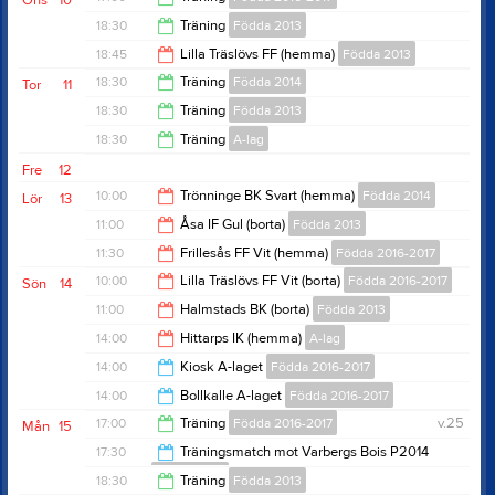
Ons
10
20:00
18:30
Träning
Födda 2013
18:30
18:45
Lilla Träslövs FF (hemma)
Födda 2013
20:00
18:30
Träning
Födda 2014
Tor
11
20:45
18:30
Träning
Födda 2013
20:00
18:30
Träning
A-lag
20:00
Fre
12
20:00
10:00
Trönninge BK Svart (hemma)
Födda 2014
Lör
13
11:00
Åsa IF Gul (borta)
Födda 2013
11:30
11:30
Frillesås FF Vit (hemma)
Födda 2016-2017
13:00
10:00
Lilla Träslövs FF Vit (borta)
Födda 2016-2017
Sön
14
12:45
11:00
Halmstads BK (borta)
Födda 2013
11:15
14:00
Hittarps IK (hemma)
A-lag
13:00
14:00
Kiosk A-laget
Födda 2016-2017
16:00
14:00
Bollkalle A-laget
Födda 2016-2017
16:00
17:00
Träning
Födda 2016-2017
v.25
Mån
15
16:00
17:30
Träningsmatch mot Varbergs Bois P2014
Födda 2013
18:30
18:30
Träning
Födda 2013