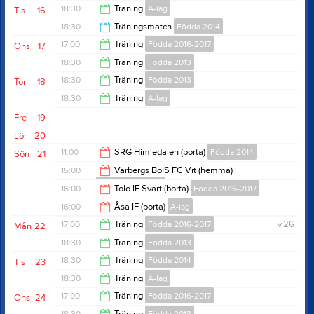
19:00
18:30
Träning
A-lag
Tis
16
20:00
18:30
Träningsmatch
Födda 2014
20:00
17:00
Träning
Födda 2016-2017
Ons
17
19:30
18:30
Träning
Födda 2013
18:30
18:30
Träning
Födda 2013
Tor
18
20:00
18:30
Träning
A-lag
20:00
Fre
19
20:00
Lör
20
11:00
SRG Himledalen (borta)
Födda 2014
Sön
21
15:00
Varbergs BoIS FC Vit (hemma)
Födda 2016-2017
12:30
16:00
Tölö IF Svart (borta)
Födda 2016-2017
16:15
16:00
Åsa IF (borta)
A-lag
17:15
17:00
Träning
Födda 2016-2017
v.26
Mån
22
18:00
18:30
Träning
Födda 2013
18:30
18:30
Träning
Födda 2014
Tis
23
20:00
18:30
Träning
A-lag
20:00
17:00
Träning
Födda 2016-2017
Ons
24
20:00