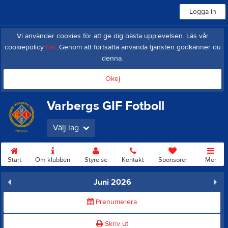
Logga in
Vi använder cookies för att ge dig bästa upplevelsen. Läs vår
cookiepolicy
här
. Genom att fortsätta använda tjänsten godkänner du
denna.
Okej
Varbergs GIF Fotboll
Välj lag
Start
Om klubben
Styrelse
Kontakt
Sponsorer
Mer
Juni 2026
Prenumerera
Skriv ut