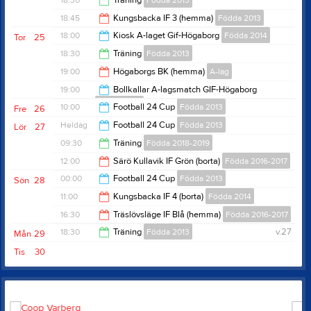
18:30
Träning
Födda 2013
18:30
18:45
Kungsbacka IF 3 (hemma)
Födda 2013
20:00
18:00
Kiosk A-laget Gif-Högaborg
Födda 2014
Tor
25
20:45
18:30
Träning
Födda 2013
21:00
19:00
Högaborgs BK (hemma)
A-lag
20:00
19:00
Bollkallar A-lagsmatch GIF-Högaborg
Födda 2014
21:00
10:00
Football 24 Cup
Födda 2013
Fre
26
21:00
Heldag
Football 24 Cup
Födda 2013
Lör
27
00:00
09:30
Träning
Födda 2018-2019
12:00
Särö Kullavik IF Grön (borta)
Födda 2016-2017
10:30
00:00
Football 24 Cup
Födda 2013
Sön
28
13:15
11:00
Kungsbacka IF 4 (borta)
Födda 2014
16:00
16:30
Träslövsläge IF Blå (hemma)
Födda 2016-2017
12:30
18:30
Träning
Födda 2013
v.27
Mån
29
17:45
Tis
30
20:00