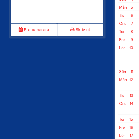
Mån
5
Tis
6
Ons
7
Prenumerera
Skriv ut
Tor
8
Fre
9
Lör
10
Sön
11
Mån
12
Tis
13
Ons
14
Tor
15
Fre
16
Lör
17