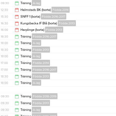
09:30
Träning
A-lag
10:30
12:30
Halmstads BK (borta)
Födda 2014
11:00
15:30
SNFF 1 (borta)
Födda 2016-2017
13:30
16:30
Kungsbacka IF Blå (borta)
Födda 2013
16:45
16:00
Harplinge (borta)
Födda 2013
18:00
16:30
Träning
Födda 2016-2017
17:30
18:00
Träning
A-lag
18:00
18:30
Träning
Födda 2013
20:30
18:00
Träning
A-lag
20:00
17:00
Träning
Födda 2014
20:00
17:00
Träning
Födda 2016-2017
18:30
18:30
Träning
Födda 2013
18:30
18:00
Träning
A-lag
20:00
20:00
09:30
Träning
Födda 2018-2019
09:30
Träning
Födda 2013
10:30
09:30
Träning
A-lag
11:00