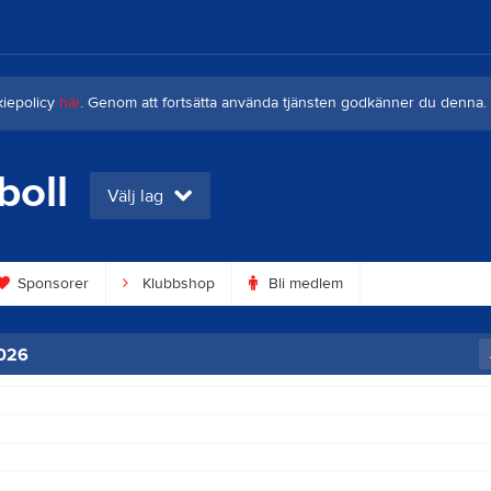
kiepolicy
här
. Genom att fortsätta använda tjänsten godkänner du denna.
boll
Välj lag
Sponsorer
Klubbshop
Bli medlem
2026