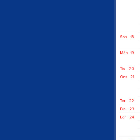
Sön
18
Mån
19
Tis
20
Ons
21
Tor
22
Fre
23
Lör
24