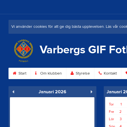
Vi använder cookies för att ge dig bästa upplevelsen. Läs vår coo
Varbergs GIF Fot
Start
Om klubben
Styrelse
Kontakt
Januari 2026
Januari 
Tor
1
Fre
2
Lör
3
Sön
4