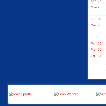
Sön
25
Mån
26
Tis
27
Ons
28
Tor
29
Fre
30
Lör
31