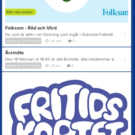
Folksam - Råd och Vård
Du som är aktiv i en förening som ingår i Svenska Fotbollförbundet omfattas av en idrottsförsäkring. Den ger dig ett bra grundskydd, till exempel om du råkar ut för en skada under träning eller match. I din idrottsförsäkring ingår också tjänsten Råd och Vård för idrottsskador. Hit ringer du för att prata med en fysioterapeut om hur du förebygger, behandlar och anmäler idrottsskador. Fysioterapeuten gör en första bedömning på telefon och vid behov kan du i vissa fall ha rätt till vidare bedömning och bokad tid till en fysioterapeut eller läkare. I försäkringen ingår två besök till fysioterapeut och ett besök till läkare. Ring 020-44 11 11 och boka tid för en första bedömning via telefon. Folksam - Råd och Vård
Varbergs GIF Fotboll
26 mar
0
Årsmöte
Den 18 februari, kl 18.00 är det årsmöte. Alla medlemmar är välkomna till påskbergsgården. Årsmötet är föreningens högsta beslutande organ. Alla medlemmar från 12 år har rösträtt. Ärenden till årsmötet ska vara inkomna till styrelsen senast 4 veckor innan mötet. Årsmöteshandlingar kommer finnas på hemsidan senast 10 dagar innan mötet. Årsmöteshandlingar kommer även finnas i samlingslokalen på påskbergsgården. Förslag till styrelse eller annan befattning kan skickas in till fotboll@varbergsgif.se
Varbergs GIF Fotboll
25 jan
3