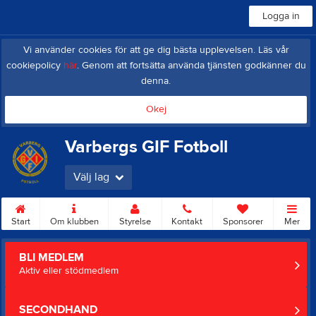
Logga in
Vi använder cookies för att ge dig bästa upplevelsen. Läs vår
cookiepolicy
här
. Genom att fortsätta använda tjänsten godkänner du
denna.
Okej
Varbergs GIF Fotboll
Välj lag
Start
Om klubben
Styrelse
Kontakt
Sponsorer
Mer
BLI MEDLEM
Aktiv eller stödmedlem
SECONDHAND