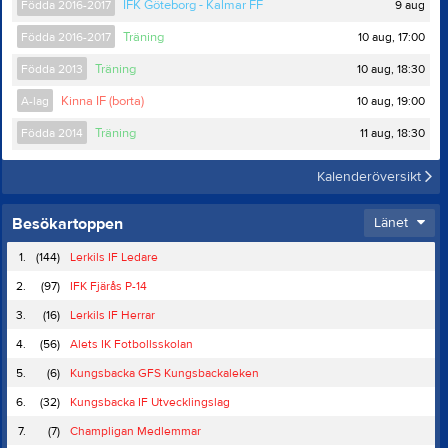
9 aug
Födda 2016-2017
IFK Göteborg - Kalmar FF
10 aug, 17:00
Födda 2016-2017
Träning
10 aug, 18:30
Födda 2013
Träning
10 aug, 19:00
A-lag
Kinna IF (borta)
11 aug, 18:30
Födda 2014
Träning
Kalenderöversikt
Besökartoppen
Länet
1.
(144)
Lerkils IF Ledare
2.
(97)
IFK Fjärås P-14
3.
(16)
Lerkils IF Herrar
4.
(56)
Alets IK Fotbollsskolan
5.
(6)
Kungsbacka GFS Kungsbackaleken
6.
(32)
Kungsbacka IF Utvecklingslag
7.
(7)
Champligan Medlemmar