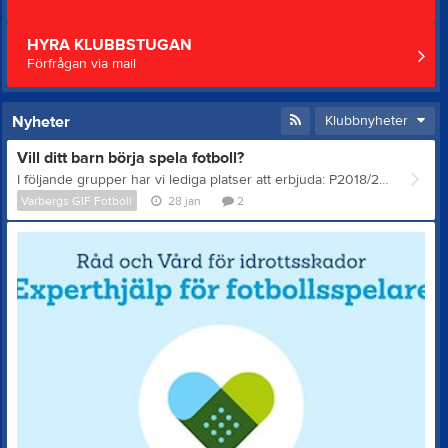
HYRA KLUBBSTUGAN
Förfrågan via mail
Nyheter
Klubbnyheter
Vill ditt barn börja spela fotboll?
I följande grupper har vi lediga platser att erbjuda: P2018/2019 P2020/2021 F2019-2021 Vi tar även tacksamt emot fler föräldrar som vill vara ledare i dessa grupper. Till övriga grupper tar vi emot intresseanmälan. Ansök direkt här på hemsidan eller kontakta Anders Karlsson, andersokarlsson@hotmail.com
Varbergs GIF Fotboll
28 jan
2