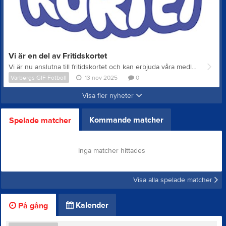
Vi är en del av Fritidskortet
Vi är nu anslutna till fritidskortet och kan erbjuda våra medlemmar mellan 8-16 år att betala sina medlems/träningsavgifter med hjälp av detta. Här kommer information om hur du går tillväga vid betalning med fritidskortet. 1 - För att kunna använda Fritidskortet behöver du fått en avi från oss. 2 - Logga sedan in i Fritidskortet och följ stegen för att ansöka om medel för ditt barn: https://fritidskortet.ehalsomyndigheten.se 3 - Sök där fram vår förening och klicka dig in på den. 4 - VIKTIGT! Ange avins bankgiro 133-5546 som konto. Viktigt att du dubbelkollar att du valt rätt. 5 - VIKTIGT! Som OCR-nummer anger du det OCR-nummer som står på den avi du fått (klicka "Betala till bankgiro" på din avi för att se avins OCR-nummer). Dubbelkolla så att det stämmer! 6 - Välj hur mycket av ditt barns Fritidskort du vill använda. 7 - Fortsätt och signera sedan. 8 - Vänta ett par dagar för att Fritidskortsbetalningen ska inkomma och avin då uppdateras med det eventuella kvarvarande beloppet. Betala resterande belopp med Bankgiro genom att trycka på "Betala till Bankgiro" 9 - När hela avins belopp inkommit så kommer den markeras som betald hos oss i föreningen.
Varbergs GIF Fotboll
13 nov 2025
0
Visa fler nyheter
Kommande matcher
Spelade matcher
Inga matcher hittades
Visa alla spelade matcher
Kalender
På gång