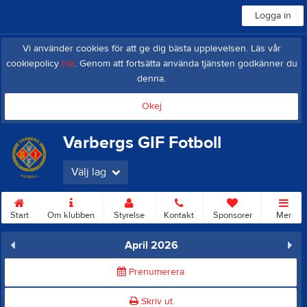
Logga in
Vi använder cookies för att ge dig bästa upplevelsen. Läs vår
cookiepolicy
här
. Genom att fortsätta använda tjänsten godkänner du
denna.
Okej
Varbergs GIF Fotboll
Välj lag
Start
Om klubben
Styrelse
Kontakt
Sponsorer
Mer
April 2026
Prenumerera
Skriv ut