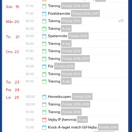
11:30
17:30
Träning
Födda 2016-2017
Sön
19
15:00
17:30
Föräldramöte
Födda 2016-2017
19:00
18:30
Träning
Födda 2013
v.17
Mån
20
19:00
18:30
Träning
A-lag
20:00
18:00
Spelarmöte
Födda 2013
Tis
21
20:00
18:30
Träning
A-lag
19:30
17:00
Träning
Födda 2014
Ons
22
20:00
17:00
Träning
Födda 2016-2017
18:30
18:00
För
Födda 2013
18:30
18:30
Träning
Födda 2013
19:00
18:30
Träning
A-lag
Tor
23
20:00
Fre
24
20:00
08:00
Horredscupen
Födda 2013
Lör
25
09:30
Träning
Födda 2018-2019
16:00
10:30
Träning
Födda 2014
10:30
13:00
Vejby IF (hemma)
A-lag
12:00
13:00
Kiosk A-laget match Gif-Vejby
Födda 2014